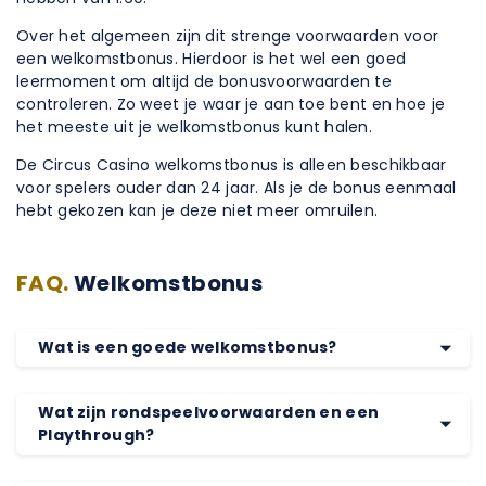
Over het algemeen zijn dit strenge voorwaarden voor
een welkomstbonus. Hierdoor is het wel een goed
leermoment om altijd de bonusvoorwaarden te
controleren. Zo weet je waar je aan toe bent en hoe je
het meeste uit je welkomstbonus kunt halen.
De Circus Casino welkomstbonus is alleen beschikbaar
voor spelers ouder dan 24 jaar. Als je de bonus eenmaal
hebt gekozen kan je deze niet meer omruilen.
FAQ.
Welkomstbonus
Wat is een goede welkomstbonus?
Wat zijn rondspeelvoorwaarden en een
Playthrough?