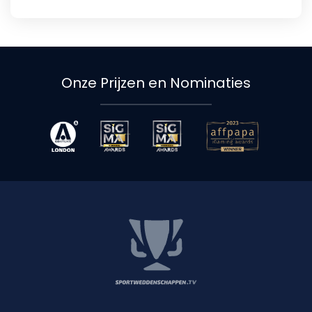
Onze Prijzen en Nominaties