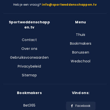
Heb je een vraag?
info@sportweddenschappen.tv
Sportweddenschapp
Menu
en.tv
Thuis
Contact
Bookmakers
Over ons
Bonussen
Gebruiksvoorwaarden
Wedschool
Privacybeleid
Sitemap
Bookmakers
Vind ons:
Bet365
Facebook