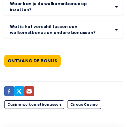
Waar kan je de welkomstbonus op
inzetten?
Wat is het verschil tussen een
welkomstbonus en andere bonussen?
ONTVANG DE BONUS
Casino welkomstbonussen
Circus Casino