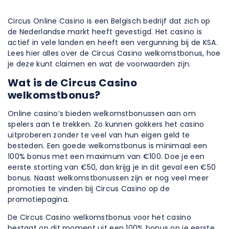
Circus Online Casino is een Belgisch bedrijf dat zich op
de Nederlandse markt heeft gevestigd. Het casino is
actief in vele landen en heeft een vergunning bij de KSA.
Lees hier alles over de Circus Casino welkomstbonus, hoe
je deze kunt claimen en wat de voorwaarden zijn.
Wat is de Circus Casino
welkomstbonus?
Online casino’s bieden welkomstbonussen aan om
spelers aan te trekken. Zo kunnen gokkers het casino
uitproberen zonder te veel van hun eigen geld te
besteden. Een goede welkomstbonus is minimaal een
100% bonus met een maximum van €100. Doe je een
eerste storting van €50, dan krijg je in dit geval een €50
bonus. Naast welkomstbonussen zijn er nog veel meer
promoties te vinden bij Circus Casino op de
promotiepagina.
De Circus Casino welkomstbonus voor het casino
bestaat op dit moment uit een 100% bonus op je eerste