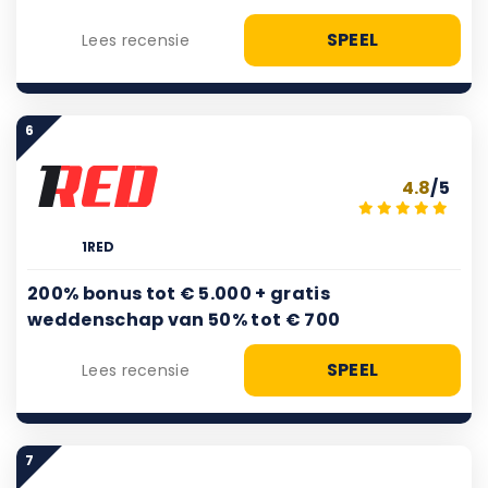
SPEEL
Lees recensie
6
4.8
/5
1RED
200% bonus tot € 5.000 + gratis
weddenschap van 50% tot € 700
SPEEL
Lees recensie
7