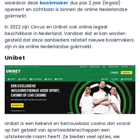
waardoor deze
bookmaker
dus pas 2 jaar (legaal)
opereert en zichtbaar is binnen de online Nederlandse
gokmarkt.
In 2022 zijn Circus en Unibet ook online legaal
beschikbaar in Nederland. Vandaar dat er kan worden
gesteld dat deze aanbieders relatief nieuwe bookmakers
zijn in de online Nederlandse gokmarkt.
Unibet
Unibet is een bekend en betrouwbaar casino dat vooral
op het gebied van sportweddenschappen een
uitstekende naam heeft. Ze bieden veel opties, we