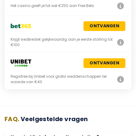
Het casino geeft je tot wel €250 aan Free Bets
ONTVANGEN
Krijgt wedkrediet gelijkwaardig aan je eerste storting tot
€100
ONTVANGEN
Registree bij Unibet voor gratis weddenschappen ter
waarde van €40
FAQ.
Veelgestelde vragen