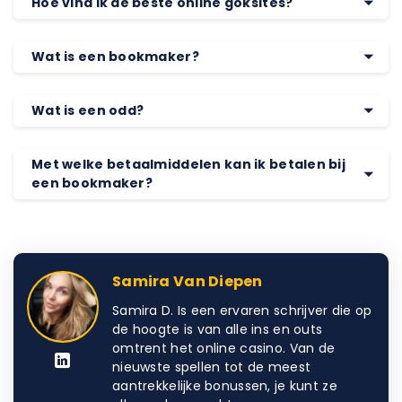
Hoe vind ik de beste online goksites?
Wat is een bookmaker?
Wat is een odd?
Met welke betaalmiddelen kan ik betalen bij
een bookmaker?
Samira Van Diepen
Samira D. Is een ervaren schrijver die op
de hoogte is van alle ins en outs
omtrent het online casino. Van de
nieuwste spellen tot de meest
aantrekkelijke bonussen, je kunt ze