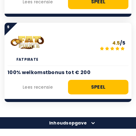
SPEEL
Lees recensie
9
4.5
/5
FATPIRATE
100% welkomstbonus tot € 200
SPEEL
Lees recensie
Inhoudsopgave