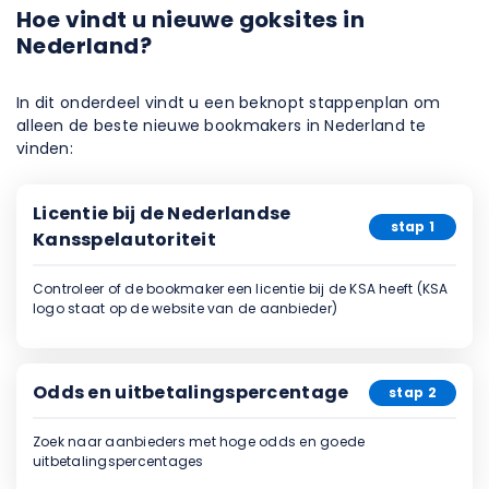
Hoe vindt u nieuwe goksites in
Nederland?
In dit onderdeel vindt u een beknopt stappenplan om
alleen de beste nieuwe bookmakers in Nederland te
vinden:
Licentie bij de Nederlandse
stap 1
Kansspelautoriteit
Controleer of de bookmaker een licentie bij de KSA heeft (KSA
logo staat op de website van de aanbieder)
Odds en uitbetalingspercentage
stap 2
Zoek naar aanbieders met hoge odds en goede
uitbetalingspercentages