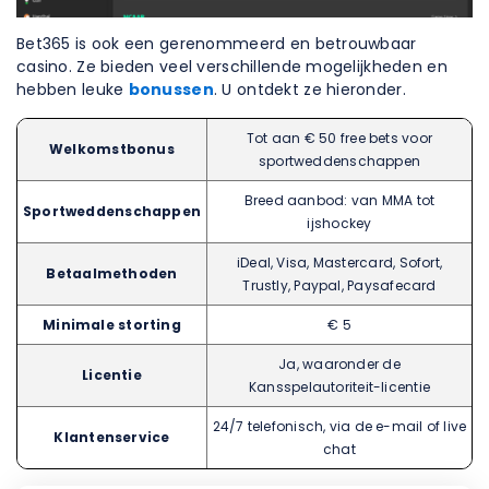
Bet365 is ook een gerenommeerd en betrouwbaar
casino. Ze bieden veel verschillende mogelijkheden en
hebben leuke
bonussen
. U ontdekt ze hieronder.
Tot aan € 50 free bets voor
Welkomstbonus
sportweddenschappen
Breed aanbod: van MMA tot
Sportweddenschappen
ijshockey
iDeal, Visa, Mastercard, Sofort,
Betaalmethoden
Trustly, Paypal, Paysafecard
Minimale storting
€ 5
Ja, waaronder de
Licentie
Kansspelautoriteit-licentie
24/7 telefonisch, via de e-mail of live
Klantenservice
chat