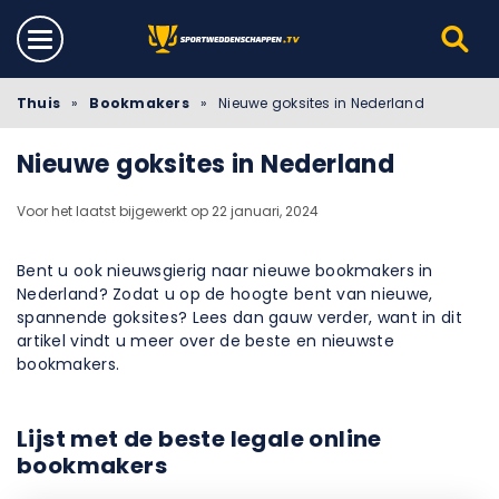
Thuis
»
Bookmakers
»
Nieuwe goksites in Nederland
Nieuwe goksites in Nederland
Voor het laatst bijgewerkt op 22 januari, 2024
Bent u ook nieuwsgierig naar nieuwe bookmakers in
Nederland? Zodat u op de hoogte bent van nieuwe,
spannende goksites? Lees dan gauw verder, want in dit
artikel vindt u meer over de beste en nieuwste
bookmakers.
Lijst met de beste legale online
bookmakers