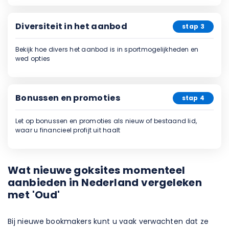
Diversiteit in het aanbod
stap 3
Bekijk hoe divers het aanbod is in sportmogelijkheden en
wed opties
Bonussen en promoties
stap 4
Let op bonussen en promoties als nieuw of bestaand lid,
waar u financieel profijt uit haalt
Wat nieuwe goksites momenteel
aanbieden in Nederland vergeleken
met 'Oud'
Bij nieuwe bookmakers kunt u vaak verwachten dat ze