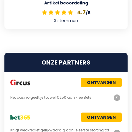
Artikel beoordeling
4.7
/5
3
stemmen
ONZE PARTNERS
ONTVANGEN
Het casino geeft je tot wel €250 aan Free Bets
ONTVANGEN
Krijgt wedkrediet gelijkwaardig aan je eerste storting tot