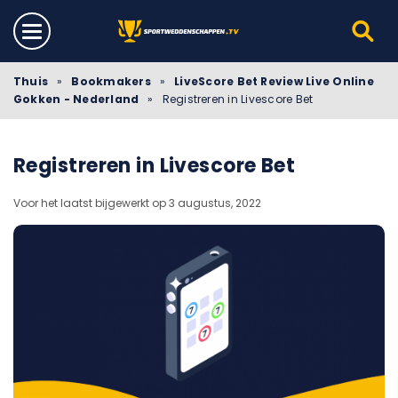
Thuis
»
Bookmakers
»
LiveScore Bet Review Live Online
Gokken - Nederland
»
Registreren in Livescore Bet
Registreren in Livescore Bet
Voor het laatst bijgewerkt op 3 augustus, 2022