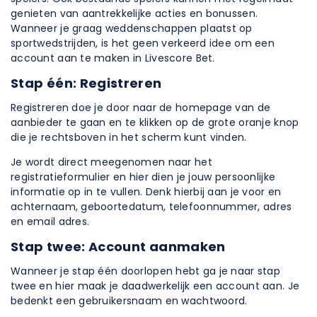
genieten van aantrekkelijke acties en bonussen.
Wanneer je graag weddenschappen plaatst op
sportwedstrijden, is het geen verkeerd idee om een
account aan te maken in Livescore Bet.
Stap één: Registreren
Registreren doe je door naar de homepage van de
aanbieder te gaan en te klikken op de grote oranje knop
die je rechtsboven in het scherm kunt vinden.
Je wordt direct meegenomen naar het
registratieformulier en hier dien je jouw persoonlijke
informatie op in te vullen. Denk hierbij aan je voor en
achternaam, geboortedatum, telefoonnummer, adres
en email adres.
Stap twee: Account aanmaken
Wanneer je stap één doorlopen hebt ga je naar stap
twee en hier maak je daadwerkelijk een account aan. Je
bedenkt een gebruikersnaam en wachtwoord.