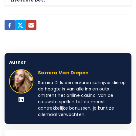
Livescore Bet?
Author
Samira Van Diepen
Samira D. Is een ervaren schrijver die op
de hoogte is van alle ins en outs
omtrent het online casino. Van de
nieuwste spellen tot de meest
aantrekkelijke bonussen, je kunt ze
allemaal verwachten.