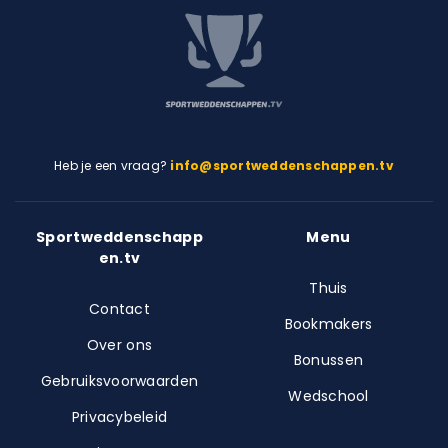
Heb je een vraag?
info@sportweddenschappen.tv
Sportweddenschapp
Menu
en.tv
Thuis
Contact
Bookmakers
Over ons
Bonussen
Gebruiksvoorwaarden
Wedschool
Privacybeleid