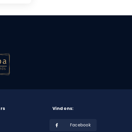
rs
Vind ons:
Facebook