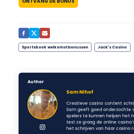
ONTVANG DE BONUS
Sportsbook welkomstbonussen
Jack's Casino
Author
Sam Nihof
Creatieve casino content schri
Sam geeft goed onderzochte c
spelers te kunnen helpen het m
test ze graag de online casino
het schrijven van haar casino r