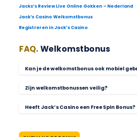
Jacks’s Review Live Online Gokken – Nederland
Jack’s Casino Welkomstbonus
Registreren in Jack’s Casino
FAQ.
Welkomstbonus
Kan je de welkomstbonus ook mobiel geb
Zijn welkomstbonussen veilig?
Heeft Jack’s Casino een Free Spin Bonus?