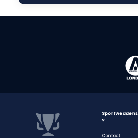
Sportweddens
v
Contact