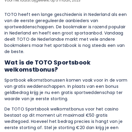
Voor het laatst bijgewerkt op 3 maart, 2023
TOTO heeft een lange geschiedenis in Nederland als een
van de eerste gereguleerde aanbieders van
sportweddenschappen. De bookmaker is razend populair
in Nederland en heeft een groot sportaanbod. Vandaag
deelt TOTO de Nederlandse markt met vele andere
bookmakers maar het sportsbook is nog steeds een van
de beste.
Wat is de TOTO Sportsbook
welkomstbonus?
Sportbook elkomstbonussen komen vaak voor in de vorm
van gratis weddenschappen. In plaats van een bonus
geldbedrag krijg je nu een gratis sportweddenschap ter
waarde van je eerste storting.
De TOTO Sportsbook welkomstbonus voor het casino
bestaat op dit moment uit maximaal €50 gratis
wedtegoed. Hoeveel het bedrag precies is hangt van je
eerste storting af. Stel je storting €20 dan krijg je een