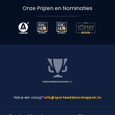
Onze Prijzen en Nominaties
Heb je een vraag?
info@sportweddenschappen.tv