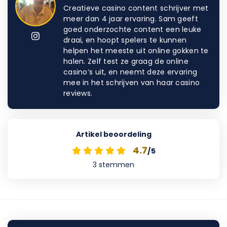
Creatieve casino content schrijver met
meer dan 4 jaar ervaring. Sam geeft
goed onderzochte content een leuke
draai, en hoopt spelers te kunnen
helpen het meeste uit online gokken te
halen. Zelf test ze graag de online
casino’s uit, en neemt deze ervaring
mee in het schrijven van haar casino
reviews.
Artikel beoordeling
4.7
/5
3
stemmen